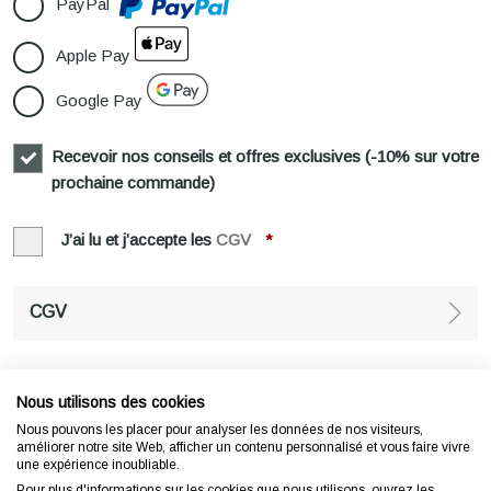
PayPal
Apple Pay
Google Pay
Recevoir nos conseils et offres exclusives (-10% sur votre
prochaine commande)
J’ai lu et j’accepte les
CGV
*
CGV
Payer
Nous utilisons des cookies
Nous pouvons les placer pour analyser les données de nos visiteurs,
améliorer notre site Web, afficher un contenu personnalisé et vous faire vivre
Paiement 100% sécurisé
une expérience inoubliable.
Pour plus d'informations sur les cookies que nous utilisons, ouvrez les