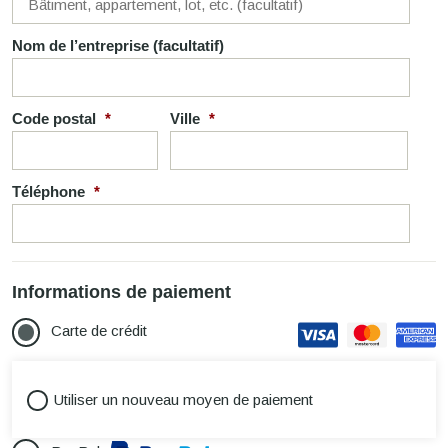
suite,
unité,
Nom de l’entreprise
(facultatif)
etc.
Code postal
*
Ville
*
Téléphone
*
Informations de paiement
Carte de crédit
Utiliser un nouveau moyen de paiement