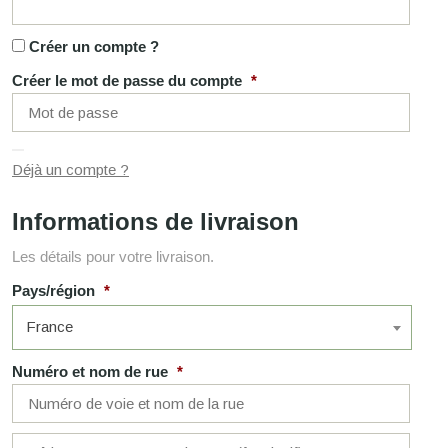
CONSEILS
Créer un compte ?
Créer le mot de passe du compte
*
MON
COMPTE
Retrouver
Déjà un compte ?
mes
diagnostics,
Informations de livraison
renouveler
une
Les détails pour votre livraison.
commande,
Pays/région
*
suivre
mes
France
commandes,
gérer
Numéro et nom de rue
*
mes
abonnements.
Appartement,