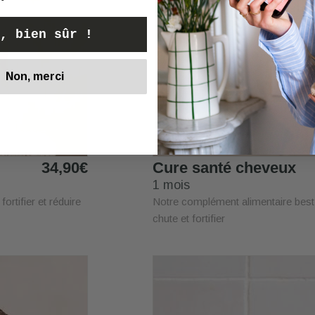
, bien sûr !
Non, merci
34,90€
Cure santé cheveux
1 mois
fortifier et réduire
Notre complément alimentaire best s
chute et fortifier