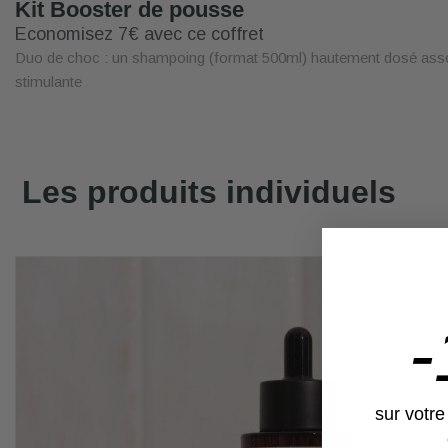
Kit Booster de pousse
Economisez 7€ avec ce coffret
Duo de choc : un shampoing (format 500ml) hautement dosé ass
stimulante
Les produits individuels
sur votr