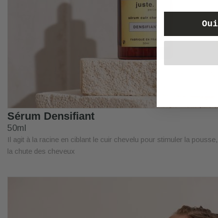
Oui
Sérum Densifiant
50ml
Il agit à la racine en ciblant le cuir chevelu pour stimuler la pousse, 
la chute des cheveux