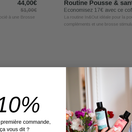
44,00€
Routine Pousse & san
51,00€
Economisez 17€ avec ce cof
ocié à une Brosse
La routine In&Out idéale pour la p
compléments et une brosse stimula
-10%
e première commande,
ça vous dit ?