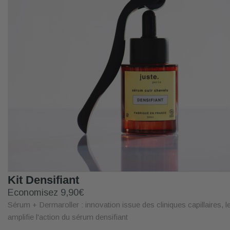
Kit Densifiant
Economisez 9,90€
Sérum + Dermaroller : innovation issue des cliniques capillaires, l
amplifie l'action du sérum densifiant