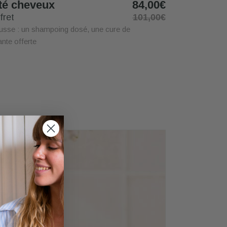
té cheveux
84,00€
fret
101,00€
ousse : un shampoing dosé, une cure de
nte offerte