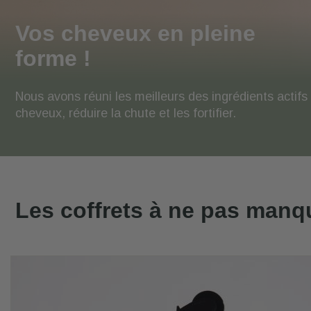
CONSEILS
Vos cheveux en pleine
forme !
MON
COMPTE
Nous avons réuni les meilleurs des ingrédients actifs
Retrouver
cheveux, réduire la chute et les fortifier.
mes
diagnostics,
renouveler
une
commande,
suivre
Les coffrets à ne pas manq
mes
commandes,
gérer
mes
abonnements.