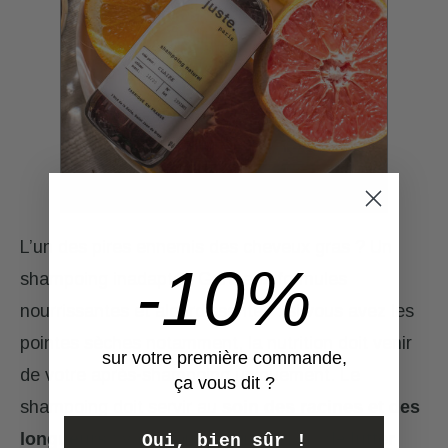
L’un des pires ennemis des cheveux gras ? Un
-10%
shampoing inadapté ! Gare aux formules
nourrissantes et alourdissantes : si vous avez les
pointes sèches notamment, la nutrition doit venir
sur votre première commande,
de votre après-shampoing uniquement. Le
ça vous dit ?
shampoing doit servir au
soin des racines et des
longueurs
: vos priorités seront donc de
lutter
Oui, bien sûr !