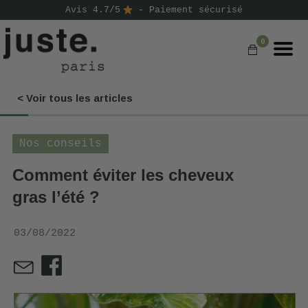
Avis 4.7/5
- Paiement sécurisé
0
< Voir tous les articles
COMMANDER
NOS PRODUITS
Nos conseils
NOS GAMMES
Comment éviter les cheveux
gras l’été ?
NOS VALEURS
KIT
03/08/2022
D'ESSAI
AVIS
⭐