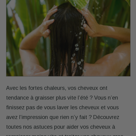
CONSEILS
MON
COMPTE
Retrouver
mes
diagnostics,
renouveler
une
commande,
Avec les fortes chaleurs, vos cheveux ont
suivre
mes
tendance à graisser plus vite l’été ? Vous n’en
commandes,
finissez pas de vous laver les cheveux et vous
gérer
avez l’impression que rien n’y fait ? Découvrez
mes
abonnements.
toutes nos astuces pour aider vos cheveux à