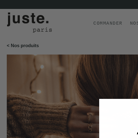
COMMANDER
NO
< Nos produits
COMMANDER
NOS PRODUITS
NOS GAMMES
NOS VALEURS
KIT
D'ESSAI
AVIS
⭐