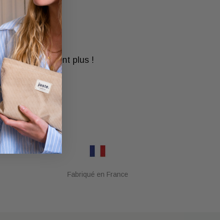
écru
sayé ne le quittent plus !
r
Fabriqué en France