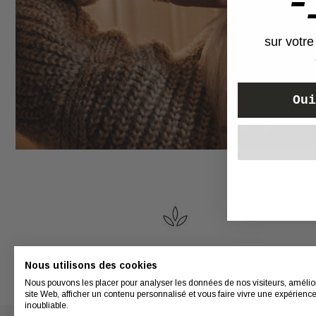
CONSEILS
sur votr
MON
COMPTE
Oui
Retrouver
mes
diagnostics,
renouveler
une
commande,
suivre
mes
commandes,
Formules saines et
gérer
Nous utilisons des cookies
efficaces
mes
Nous pouvons les placer pour analyser les données de nos visiteurs, amélio
abonnements.
site Web, afficher un contenu personnalisé et vous faire vivre une expérienc
inoubliable.