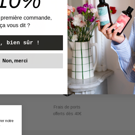
100% soie 19mm
2 coloris : bleu ciel ou 
Epaisseur : 1cm
e première commande,
Diamètre : 5,5cm
ça vous dit ?
Toutes celles qui l'ont es
, bien sûr !
Non, merci
Commande
Frais de ports
offerts dès 40€
rer notre
e