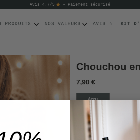
Avis 4.7/5
- Paiement sécurisé
S PRODUITS
NOS VALEURS
AVIS ⭐
KIT D
Chouchou en
7,90 €
écru
Tout simplement
la meil
chouchou en soie permet 
vos coiffures ⭐
-10%