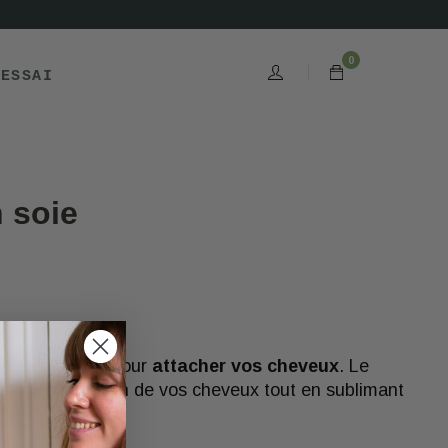
0
'ESSAI
 soie
leure matière
pour
attacher vos cheveux
. Le
de prendre soin de vos cheveux tout en sublimant