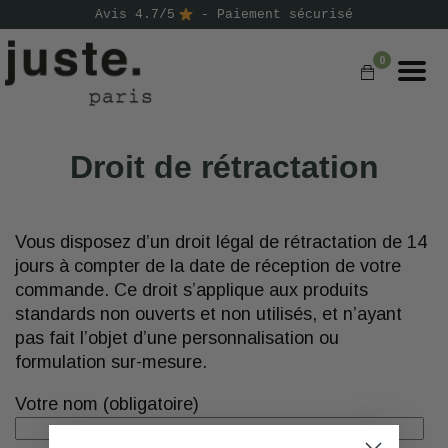
Avis 4.7/5
- Paiement sécurisé
0
COMMANDER
Droit de rétractation
NOS PRODUITS
NOS GAMMES
Vous disposez d’un droit légal de rétractation de 14
jours à compter de la date de réception de votre
NOS VALEURS
commande. Ce droit s’applique aux produits
standards non ouverts et non utilisés, et n’ayant
KIT
pas fait l’objet d’une personnalisation ou
D'ESSAI
formulation sur-mesure.
AVIS
Votre nom (obligatoire)
⭐