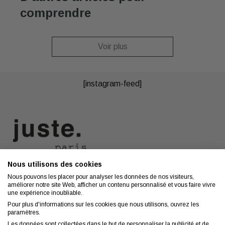
comprendre
Voir plus
[instagram-feed]
Nous utilisons des cookies
Nous contacter
A propos
Nous pouvons les placer pour analyser les données de nos visiteurs,
améliorer notre site Web, afficher un contenu personnalisé et vous faire vivre
Contact
Mentions légales
une expérience inoubliable.
Coiffeurs
Confidentialité
Pour plus d'informations sur les cookies que nous utilisons, ouvrez les
paramètres.
Conseils
CGV
Les données sont collectées dans le but de personnaliser la publicité et de