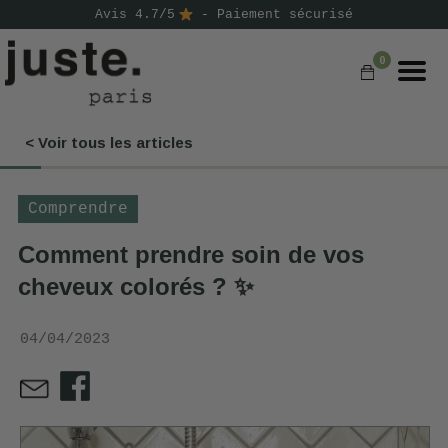
Avis 4.7/5
- Paiement sécurisé
0
< Voir tous les articles
COMMANDER
NOS PRODUITS
Comprendre
NOS GAMMES
Comment prendre soin de vos
cheveux colorés ? ✨
NOS VALEURS
KIT
04/04/2023
D'ESSAI
AVIS
⭐