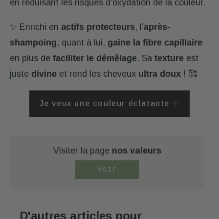
en réduisant les risques d’oxydation de la couleur.
✨ Enrichi en
actifs protecteurs
, l’
après-
shampoing
, quant à lui,
gaine la fibre capillaire
en plus de
faciliter le démêlage
. Sa
texture
est
juste
divine
et rend les cheveux
ultra doux
! 🥰
Je veux une couleur éclatante ✨
Visiter la page
nos valeurs
Voir
D'autres articles pour