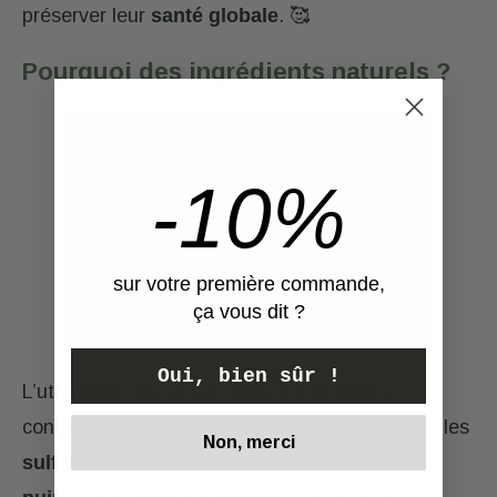
préserver leur
santé globale
. 🥰
Pourquoi des ingrédients naturels ?
-10%
sur votre première commande,
ça vous dit ?
Oui, bien sûr !
L’utilisation des shampoings traditionnels
contenant des
ingrédients chimiques
comme les
Non, merci
sulfates
, les
parabènes
et les
silicones
peut