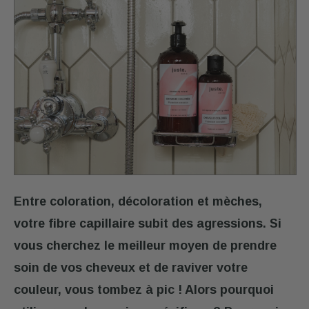
CONSEILS
MON
COMPTE
Retrouver
mes
diagnostics,
renouveler
une
commande,
Entre coloration, décoloration et mèches,
suivre
mes
votre fibre capillaire subit des agressions. Si
commandes,
vous cherchez le meilleur moyen de prendre
gérer
soin de vos cheveux et de raviver votre
mes
abonnements.
couleur, vous tombez à pic ! Alors pourquoi