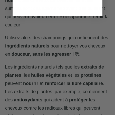
nuire
à des
cheveux colorés
. En effet les
sulfates sont des agents nettoyant très puissant
qui peuvent avoir un effet « décapant » et ternir la
couleur
Utilisez alors des shampoings qui contiennent des
ingrédients naturels
pour nettoyer vos cheveux
en
douceur
,
sans les agresser
! 🥰
Les ingrédients naturels tels que les
extraits de
plantes
, les
huiles végétales
et les
protéines
peuvent
nourrir
et
renforcer la fibre capillaire
.
Les extraits de plantes, par exemple, contiennent
des
antioxydants
qui aident à
protéger
les
cheveux contre les radicaux libres qui peuvent