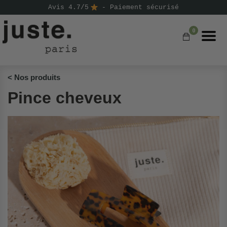
Avis 4.7/5
- Paiement sécurisé
0
< Nos produits
Pince cheveux
COMMANDER
NOS PRODUITS
NOS GAMMES
NOS VALEURS
KIT
D'ESSAI