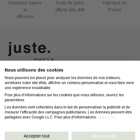
Formules saines
Frais de ports
Fabriqué en
et
offerts dès 40€
France
efficaces
Nous utilisons des cookies
Nous contacter
A propos
Nous pouvons les placer pour analyser les données de nos visiteurs,
améliorer notre site Web, afficher un contenu personnalisé et vous faire vivre
Contact
Mentions légales
une expérience inoubliable.
Coiffeurs
Confidentialité
Pour plus d'informations sur les cookies que nous utilisons, ouvrez les
paramètres.
Conseils
CGV
Les données sont collectées dans le but de personnaliser la publicité et de
mesurer l'efficacité des campagnes publicitaires. Les données peuvent être
FAQ
Droit de retractation
partagées avec Google LLC. Pour plus d'informations,
cliquez ici
.
Accepter tout
Non, ajuster