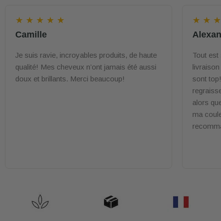
★ ★ ★ ★ ★
★ ★ ★
Camille
Alexan
Je suis ravie, incroyables produits, de haute
Tout est
qualité! Mes cheveux n’ont jamais été aussi
livraison
doux et brillants. Merci beaucoup!
sont top
regraiss
alors que
ma couleu
recomma