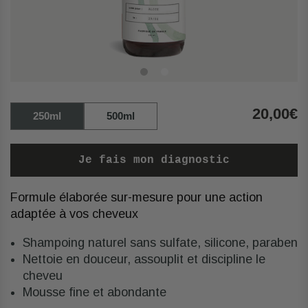
CONSEILS
MON
COMPTE
Retrouver
20,00€
250ml
500ml
mes
diagnostics,
renouveler
Je fais mon diagnostic
une
commande,
Formule élaborée sur-mesure pour une action
suivre
adaptée à vos cheveux
mes
commandes,
Shampoing naturel sans sulfate, silicone, paraben
gérer
Nettoie en douceur, assouplit et discipline le
mes
cheveu
abonnements.
Mousse fine et abondante