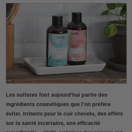
CONSEILS
MON
COMPTE
Retrouver
mes
diagnostics,
renouveler
une
commande,
suivre
mes
Les sulfates font aujourd’hui partie des
commandes,
ingrédients cosmétiques que l’on préfère
gérer
éviter.
Irritants pour le cuir chevelu
, des effets
mes
abonnements.
sur la santé incertains, une
efficacité