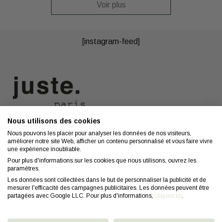
Voir plus
[instagram-feed]
Nous utilisons des cookies
Nous contacter
A propos
Nous pouvons les placer pour analyser les données de nos visiteurs,
améliorer notre site Web, afficher un contenu personnalisé et vous faire vivre
Contact
Mentions légales
une expérience inoubliable.
Coiffeurs
Confidentialité
Pour plus d'informations sur les cookies que nous utilisons, ouvrez les
paramètres.
Conseils
CGV
Les données sont collectées dans le but de personnaliser la publicité et de
mesurer l'efficacité des campagnes publicitaires. Les données peuvent être
FAQ
Droit de retractation
partagées avec Google LLC. Pour plus d'informations,
cliquez ici
.