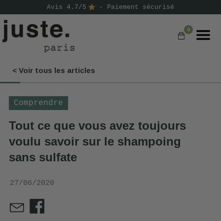
Avis 4.7/5
- Paiement sécurisé
0
< Voir tous les articles
COMMANDER
NOS PRODUITS
Comprendre
NOS GAMMES
Tout ce que vous avez toujours
voulu savoir sur le shampoing
NOS VALEURS
sans sulfate
KIT
D'ESSAI
27/06/2020
AVIS
⭐