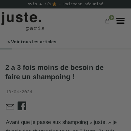
Avis 4.7/5
- Paiement sécurisé
0
< Voir tous les articles
COMMANDER
NOS PRODUITS
2 a 3 fois moins de besoin de
NOS GAMMES
faire un shampoing !
NOS VALEURS
10/04/2024
KIT
D'ESSAI
AVIS
⭐
Avant que je passe aux shampoing « juste. » je