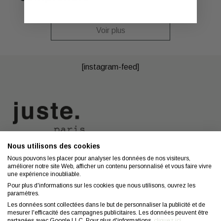
Voir plus
[instagram-feed]
Nous utilisons des cookies
Nous contacter
A propos
Nous pouvons les placer pour analyser les données de nos visiteurs,
améliorer notre site Web, afficher un contenu personnalisé et vous faire vivre
Contact
Mentions légales
une expérience inoubliable.
Coiffeurs
Confidentialité
Pour plus d'informations sur les cookies que nous utilisons, ouvrez les
paramètres.
Conseils
CGV
Les données sont collectées dans le but de personnaliser la publicité et de
mesurer l'efficacité des campagnes publicitaires. Les données peuvent être
FAQ
Droit de retractation
partagées avec Google LLC. Pour plus d'informations,
cliquez ici
.