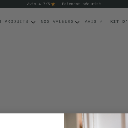
Avis 4.7/5
- Paiement sécurisé
S PRODUITS
NOS VALEURS
AVIS ⭐
KIT D