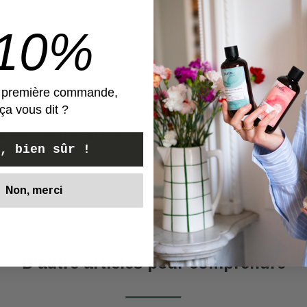
-10%
e première commande,
ça vous dit ?
a été retourné car le livreur n’a pas pu le livrer
, bien sûr !
Non, merci
Voir
D'autre articles pour comprendre