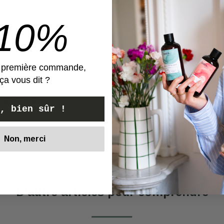
-10%
e première commande,
ça vous dit ?
a chevelure
, bien sûr !
Non, merci
Voir
D'autre articles pour comprendre