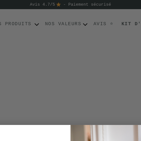
Avis 4.7/5
- Paiement sécurisé
S PRODUITS
NOS VALEURS
AVIS ⭐
KIT D