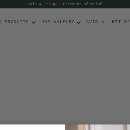
Avis 4.7/5
- Paiement sécurisé
S PRODUITS
NOS VALEURS
AVIS ⭐
KIT D