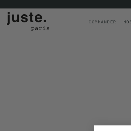
COMMANDER
NO
COMMANDER
NOS PRODUITS
NOS GAMMES
NOS VALEURS
KIT
D'ESSAI
AVIS
⭐