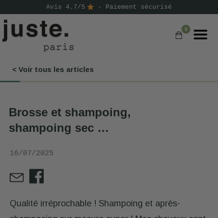
Avis 4.7/5
- Paiement sécurisé
0
< Voir tous les articles
COMMANDER
NOS PRODUITS
Brosse et shampoing,
NOS GAMMES
shampoing sec …
NOS VALEURS
16/07/2025
KIT
D'ESSAI
AVIS
⭐
Qualité irréprochable ! Shampoing et après-