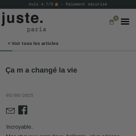
Avis 4.7/5
- Paiement sécurisé
0
< Voir tous les articles
COMMANDER
NOS PRODUITS
Ça m a changé la vie
NOS GAMMES
NOS VALEURS
05/08/2025
KIT
D'ESSAI
AVIS
⭐
Incroyable.