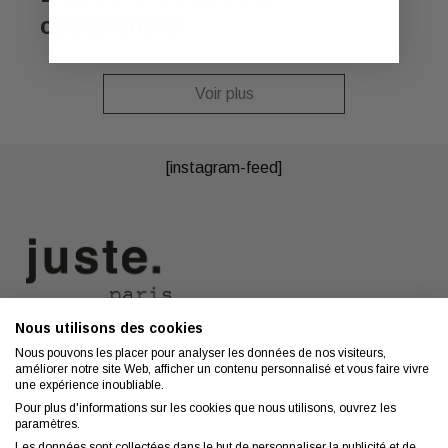
comprendre
Voir plus
[instagram-feed]
Nous utilisons des cookies
Nous contacter
A propos
Nous pouvons les placer pour analyser les données de nos visiteurs,
améliorer notre site Web, afficher un contenu personnalisé et vous faire vivre
Contact
Mentions légales
une expérience inoubliable.
Coiffeurs
Confidentialité
Pour plus d'informations sur les cookies que nous utilisons, ouvrez les
paramètres.
Conseils
CGV
Les données sont collectées dans le but de personnaliser la publicité et de