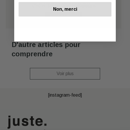
Visiter la page
nos valeurs
Non, merci
Voir
D'autre articles pour
comprendre
Voir plus
[instagram-feed]