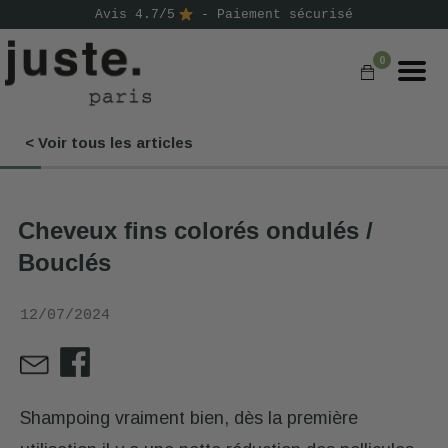
Avis 4.7/5
- Paiement sécurisé
0
< Voir tous les articles
COMMANDER
NOS PRODUITS
Cheveux fins colorés ondulés /
NOS GAMMES
Bouclés
NOS VALEURS
12/07/2024
KIT
D'ESSAI
AVIS
⭐
Shampoing vraiment bien, dès la première