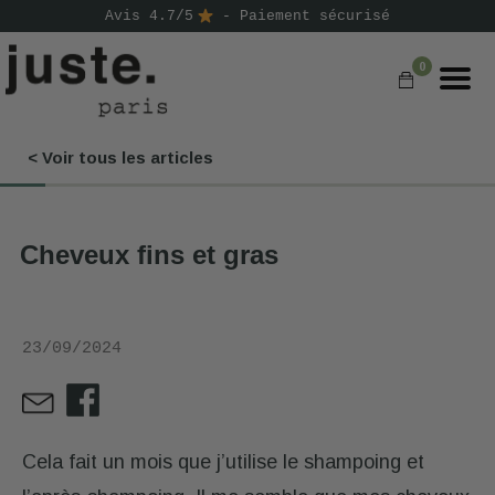
Avis 4.7/5
- Paiement sécurisé
0
< Voir tous les articles
COMMANDER
NOS PRODUITS
Cheveux fins et gras
NOS GAMMES
NOS VALEURS
23/09/2024
KIT
D'ESSAI
AVIS
⭐
Cela fait un mois que j’utilise le shampoing et