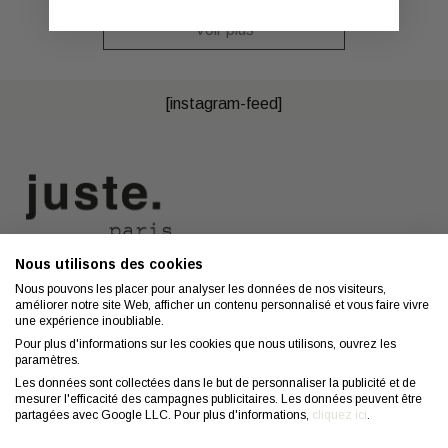
Voir plus
[instagram-feed]
Nous utilisons des cookies
Nous contacter
A propos
Nous pouvons les placer pour analyser les données de nos visiteurs,
améliorer notre site Web, afficher un contenu personnalisé et vous faire vivre
Contact
Mentions légales
une expérience inoubliable.
Coiffeurs
Confidentialité
Pour plus d'informations sur les cookies que nous utilisons, ouvrez les
paramètres.
Conseils
CGV
Les données sont collectées dans le but de personnaliser la publicité et de
mesurer l'efficacité des campagnes publicitaires. Les données peuvent être
FAQ
Droit de retractation
partagées avec Google LLC. Pour plus d'informations,
cliquez ici
.