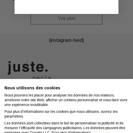
Voir plus
[instagram-feed]
Nous utilisons des cookies
Nous contacter
A propos
Nous pouvons les placer pour analyser les données de nos visiteurs,
améliorer notre site Web, afficher un contenu personnalisé et vous faire vivre
Contact
Mentions légales
une expérience inoubliable.
Coiffeurs
Confidentialité
Pour plus d'informations sur les cookies que nous utilisons, ouvrez les
paramètres.
Conseils
CGV
Les données sont collectées dans le but de personnaliser la publicité et de
mesurer l'efficacité des campagnes publicitaires. Les données peuvent être
FAQ
Droit de retractation
partagées avec Google LLC. Pour plus d'informations,
cliquez ici
.