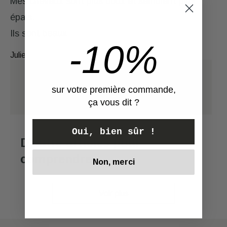
Mes cheveux sont plus doux et semblent plus
CONSEILS
épais.
Ils sont beaux
-10%
MON
Julie
COMPTE
Visiter la page
nos valeurs
Retrouver
mes
sur votre première commande,
Voir
diagnostics,
ça vous dit ?
renouveler
une
Oui, bien sûr !
commande,
D'autre articles pour
suivre
comprendre
mes
Non, merci
commandes,
gérer
Voir plus
mes
abonnements.