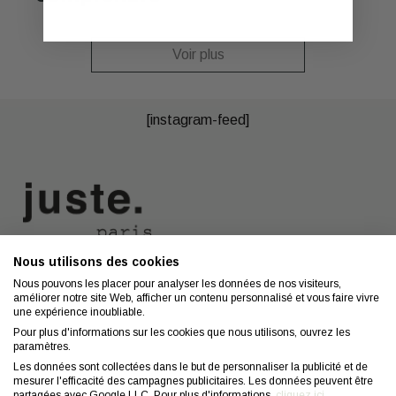
Voir plus
[instagram-feed]
Nous utilisons des cookies
Nous contacter
A propos
Nous pouvons les placer pour analyser les données de nos visiteurs,
améliorer notre site Web, afficher un contenu personnalisé et vous faire vivre
Contact
Mentions légales
une expérience inoubliable.
Coiffeurs
Confidentialité
Pour plus d'informations sur les cookies que nous utilisons, ouvrez les
paramètres.
Conseils
CGV
Les données sont collectées dans le but de personnaliser la publicité et de
mesurer l'efficacité des campagnes publicitaires. Les données peuvent être
FAQ
Droit de retractation
partagées avec Google LLC. Pour plus d'informations,
cliquez ici
.