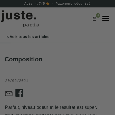
Avis 4.7/5
- Paiement sécurisé
0
< Voir tous les articles
COMMANDER
NOS PRODUITS
Composition
NOS GAMMES
NOS VALEURS
20/05/2021
KIT
D'ESSAI
AVIS
⭐
Parfait, niveau odeur et le résultat est super. Il