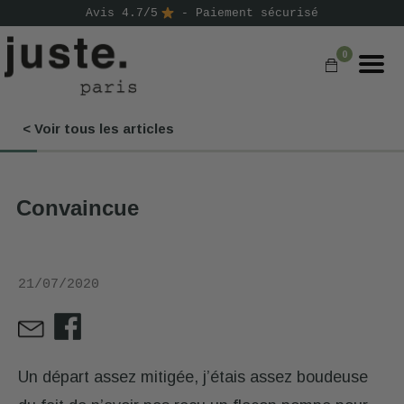
Avis 4.7/5
- Paiement sécurisé
0
< Voir tous les articles
COMMANDER
NOS PRODUITS
Convaincue
NOS GAMMES
NOS VALEURS
21/07/2020
KIT
D'ESSAI
AVIS
⭐
Un départ assez mitigée, j’étais assez boudeuse