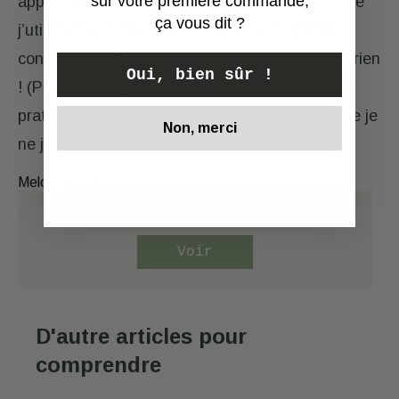
sur votre première commande,
apprécié avoir les cheveux longs que depuis que
ça vous dit ?
j’utilise ces shampooings. Je suis totalement
convaincue et j’espère que vous ne changerez rien
Oui, bien sûr !
! (Ps : en plus j’ai adoré utiliser les flacons, très
pratique même sans pompe, heureusement que je
Non, merci
ne juge pas trop vite ^.^)
Melody Rose
Visiter la page
nos valeurs
Voir
D'autre articles pour
comprendre