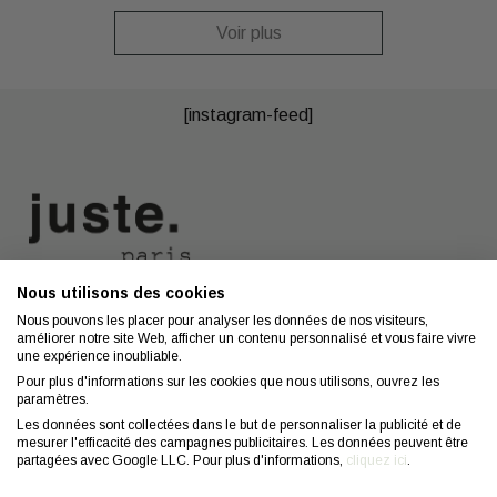
Voir plus
[instagram-feed]
Nous utilisons des cookies
Nous contacter
A propos
Nous pouvons les placer pour analyser les données de nos visiteurs,
améliorer notre site Web, afficher un contenu personnalisé et vous faire vivre
Contact
Mentions légales
une expérience inoubliable.
Coiffeurs
Confidentialité
Pour plus d'informations sur les cookies que nous utilisons, ouvrez les
paramètres.
Conseils
CGV
Les données sont collectées dans le but de personnaliser la publicité et de
mesurer l'efficacité des campagnes publicitaires. Les données peuvent être
FAQ
Droit de retractation
partagées avec Google LLC. Pour plus d'informations,
cliquez ici
.