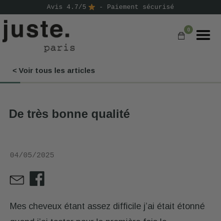
Avis 4.7/5
- Paiement sécurisé
0
< Voir tous les articles
COMMANDER
NOS PRODUITS
De très bonne qualité
NOS GAMMES
NOS VALEURS
04/05/2025
KIT
D'ESSAI
AVIS
⭐
Mes cheveux étant assez difficile j’ai était étonné