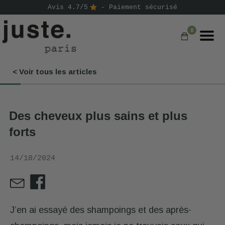
Avis 4.7/5
- Paiement sécurisé
0
< Voir tous les articles
COMMANDER
NOS PRODUITS
Des cheveux plus sains et plus
NOS GAMMES
forts
NOS VALEURS
14/10/2024
KIT
D'ESSAI
AVIS
⭐
J’en ai essayé des shampoings et des après-