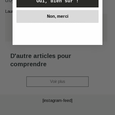
croyais plus, je suis ravie. Merci beaucoup !
Oui, bien sûr !
Laurence
Non, merci
Visiter la page
nos valeurs
Voir
D'autre articles pour
comprendre
Voir plus
[instagram-feed]