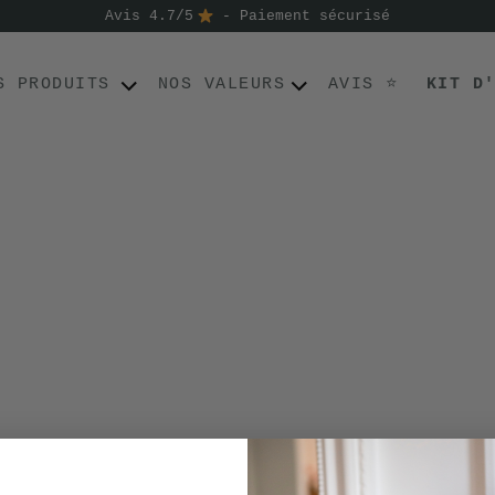
Avis 4.7/5
- Paiement sécurisé
S PRODUITS
NOS VALEURS
AVIS ⭐
KIT D