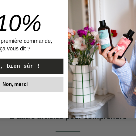
et une odeur irrésistib
-10%
e première commande,
ça vous dit ?
 doux.
, bien sûr !
Non, merci
Voir
D'autre articles pour comprendre