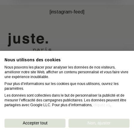
[instagram-feed]
Nous utilisons des cookies
Nous contacter
A propos
Nous pouvons les placer pour analyser les données de nos visiteurs,
améliorer notre site Web, afficher un contenu personnalisé et vous faire vivre
Contact
Mentions légales
une expérience inoubliable.
Coiffeurs
Confidentialité
Pour plus d'informations sur les cookies que nous utilisons, ouvrez les
paramètres.
Conseils
CGV
Les données sont collectées dans le but de personnaliser la publicité et de
mesurer l'efficacité des campagnes publicitaires. Les données peuvent être
FAQ
Droit de retractation
partagées avec Google LLC. Pour plus d'informations,
cliquez ici
.
Accepter tout
Non, ajuster