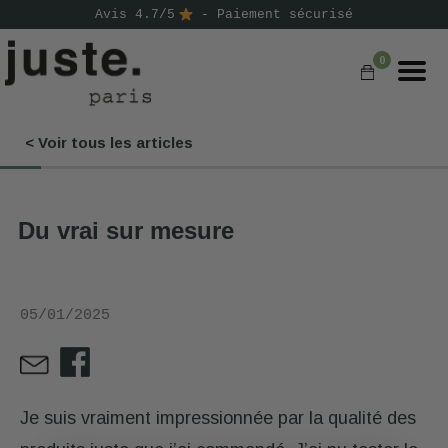
Avis 4.7/5
- Paiement sécurisé
0
< Voir tous les articles
COMMANDER
NOS PRODUITS
Du vrai sur mesure
NOS GAMMES
NOS VALEURS
05/01/2025
KIT
D'ESSAI
AVIS
⭐
Je suis vraiment impressionnée par la qualité des