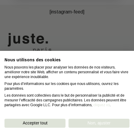
[instagram-feed]
Nous utilisons des cookies
Nous contacter
A propos
Nous pouvons les placer pour analyser les données de nos visiteurs,
améliorer notre site Web, afficher un contenu personnalisé et vous faire vivre
Contact
Mentions légales
une expérience inoubliable.
Coiffeurs
Confidentialité
Pour plus d'informations sur les cookies que nous utilisons, ouvrez les
paramètres.
Conseils
CGV
Les données sont collectées dans le but de personnaliser la publicité et de
mesurer l'efficacité des campagnes publicitaires. Les données peuvent être
FAQ
Droit de retractation
partagées avec Google LLC. Pour plus d'informations,
cliquez ici
.
Accepter tout
Non, ajuster