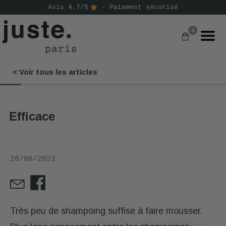
Avis 4.7/5
- Paiement sécurisé
0
< Voir tous les articles
COMMANDER
NOS PRODUITS
Efficace
NOS GAMMES
NOS VALEURS
28/08/2023
KIT
D'ESSAI
AVIS
⭐
Très peu de shampoing suffise à faire mousser.