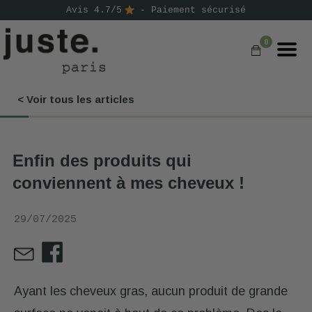
Avis 4.7/5
- Paiement sécurisé
0
< Voir tous les articles
COMMANDER
NOS PRODUITS
Enfin des produits qui
NOS GAMMES
conviennent à mes cheveux !
NOS VALEURS
29/07/2025
KIT
D'ESSAI
AVIS
⭐
Ayant les cheveux gras, aucun produit de grande