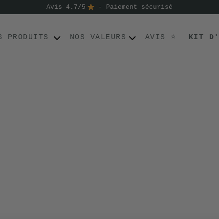
Avis 4.7/5
- Paiement sécurisé
S PRODUITS
NOS VALEURS
AVIS ⭐
KIT D