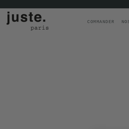
COMMANDER
NO
COMMANDER
NOS PRODUITS
NOS GAMMES
NOS VALEURS
KIT
D'ESSAI
AVIS
⭐