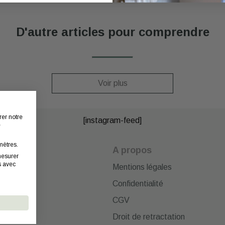
D'autre articles pour comprendre
Voir plus
rer notre
[instagram-feed]
e
mètres.
cter
A propos
mesurer
s avec
Mentions légales
Confidentialité
CGV
Droit de retractation