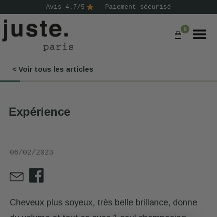
Avis 4.7/5
- Paiement sécurisé
0
< Voir tous les articles
COMMANDER
NOS PRODUITS
Expérience
NOS GAMMES
NOS VALEURS
06/02/2023
KIT
D'ESSAI
AVIS
⭐
Cheveux plus soyeux, très belle brillance, donne