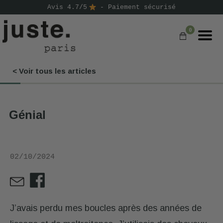
Avis 4.7/5
- Paiement sécurisé
0
< Voir tous les articles
COMMANDER
NOS PRODUITS
Génial
NOS GAMMES
NOS VALEURS
02/10/2024
KIT
D'ESSAI
AVIS
⭐
J’avais perdu mes boucles après des années de