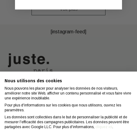
Voir plus
[instagram-feed]
Nous utilisons des cookies
Nous contacter
A propos
Nous pouvons les placer pour analyser les données de nos visiteurs,
améliorer notre site Web, afficher un contenu personnalisé et vous faire vivre
Contact
Mentions légales
une expérience inoubliable.
Coiffeurs
Confidentialité
Pour plus d'informations sur les cookies que nous utilisons, ouvrez les
paramètres.
Conseils
CGV
Les données sont collectées dans le but de personnaliser la publicité et de
mesurer l'efficacité des campagnes publicitaires. Les données peuvent être
FAQ
Droit de retractation
partagées avec Google LLC. Pour plus d'informations,
cliquez ici
.