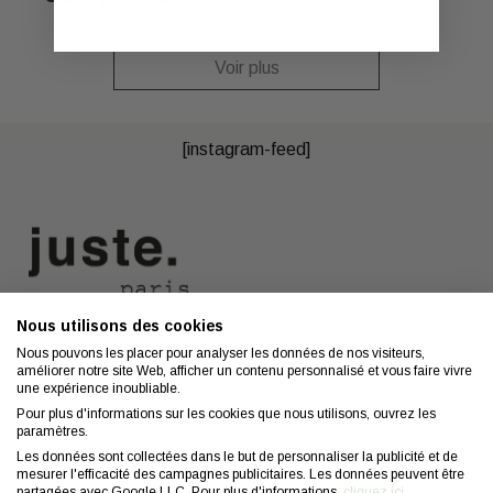
Voir plus
[instagram-feed]
Nous utilisons des cookies
Nous contacter
A propos
Nous pouvons les placer pour analyser les données de nos visiteurs,
améliorer notre site Web, afficher un contenu personnalisé et vous faire vivre
Contact
Mentions légales
une expérience inoubliable.
Coiffeurs
Confidentialité
Pour plus d'informations sur les cookies que nous utilisons, ouvrez les
paramètres.
Conseils
CGV
Les données sont collectées dans le but de personnaliser la publicité et de
mesurer l'efficacité des campagnes publicitaires. Les données peuvent être
FAQ
Droit de retractation
partagées avec Google LLC. Pour plus d'informations,
cliquez ici
.