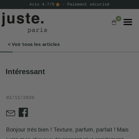
Avis 4.7/5
- Paiement sécurisé
0
< Voir tous les articles
COMMANDER
NOS PRODUITS
Intéressant
NOS GAMMES
NOS VALEURS
01/11/2020
KIT
D'ESSAI
AVIS
⭐
Bonjour très bien ! Texture, parfum, parfait ! Mais