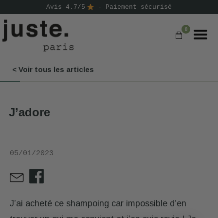
Avis 4.7/5
- Paiement sécurisé
0
< Voir tous les articles
COMMANDER
NOS PRODUITS
J’adore
NOS GAMMES
NOS VALEURS
05/01/2023
KIT
D'ESSAI
AVIS
⭐
J’ai acheté ce shampoing car impossible d’en