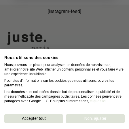
[instagram-feed]
Nous utilisons des cookies
Nous contacter
A propos
Nous pouvons les placer pour analyser les données de nos visiteurs,
améliorer notre site Web, afficher un contenu personnalisé et vous faire vivre
Contact
Mentions légales
une expérience inoubliable.
Coiffeurs
Confidentialité
Pour plus d'informations sur les cookies que nous utilisons, ouvrez les
paramètres.
Conseils
CGV
Les données sont collectées dans le but de personnaliser la publicité et de
mesurer l'efficacité des campagnes publicitaires. Les données peuvent être
FAQ
Droit de retractation
partagées avec Google LLC. Pour plus d'informations,
cliquez ici
.
Accepter tout
Non, ajuster