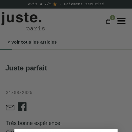
Avis 4.7/5
- Paiement sécurisé
0
< Voir tous les articles
COMMANDER
NOS PRODUITS
Juste parfait
NOS GAMMES
NOS VALEURS
31/08/2025
KIT
D'ESSAI
AVIS
⭐
Très bonne expérience.