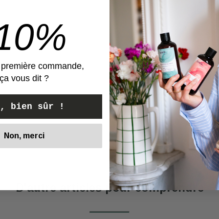
-10%
e première commande,
ça vous dit ?
x
, bien sûr !
Non, merci
Voir
D'autre articles pour comprendre