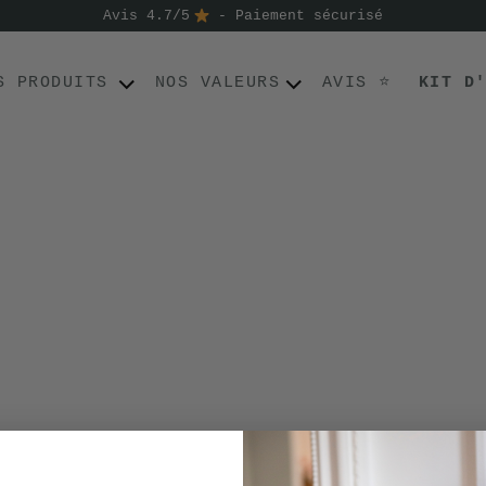
Avis 4.7/5
- Paiement sécurisé
S PRODUITS
NOS VALEURS
AVIS ⭐
KIT D