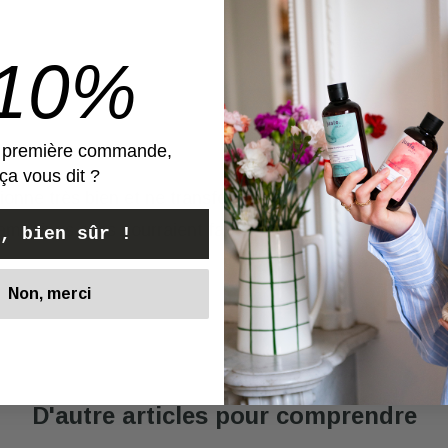
-10%
e première commande,
ça vous dit ?
ctionne très bien et ne transforme pas les cheveux en «
ampoings secs pourraient faire !
, bien sûr !
Non, merci
Voir
D'autre articles pour comprendre