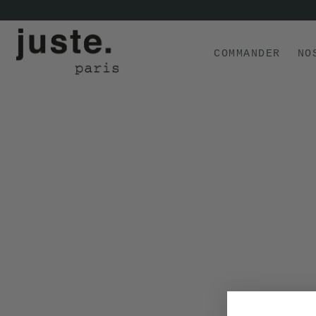
COMMANDER
NO
COMMANDER
NOS PRODUITS
NOS GAMMES
NOS VALEURS
KIT
D'ESSAI
AVIS
⭐