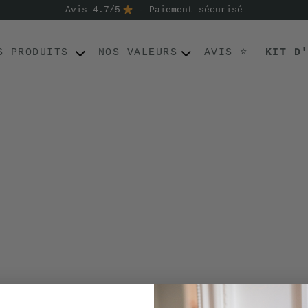
Avis 4.7/5
- Paiement sécurisé
S PRODUITS
NOS VALEURS
AVIS ⭐
KIT D