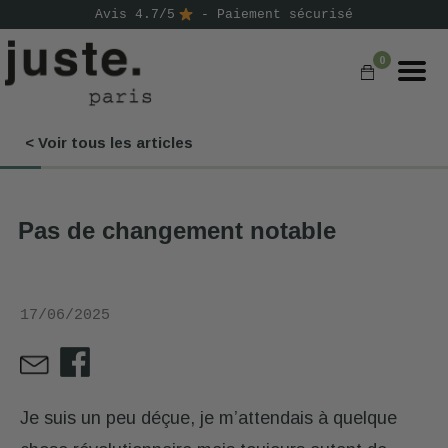
Avis 4.7/5
- Paiement sécurisé
0
< Voir tous les articles
COMMANDER
NOS PRODUITS
Pas de changement notable
NOS GAMMES
NOS VALEURS
17/06/2025
KIT
D'ESSAI
AVIS
⭐
Je suis un peu déçue, je m’attendais à quelque