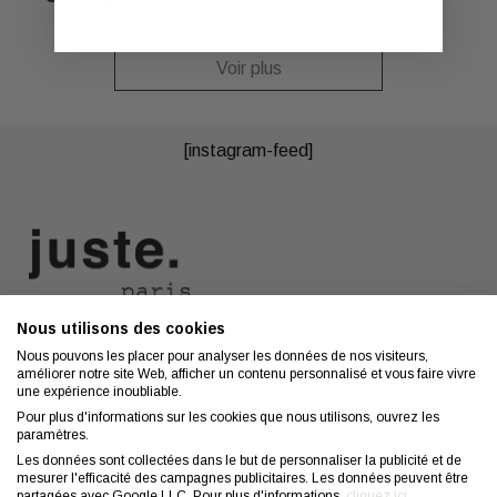
Voir plus
[instagram-feed]
Nous utilisons des cookies
Nous contacter
A propos
Nous pouvons les placer pour analyser les données de nos visiteurs,
améliorer notre site Web, afficher un contenu personnalisé et vous faire vivre
Contact
Mentions légales
une expérience inoubliable.
Coiffeurs
Confidentialité
Pour plus d'informations sur les cookies que nous utilisons, ouvrez les
paramètres.
Conseils
CGV
Les données sont collectées dans le but de personnaliser la publicité et de
mesurer l'efficacité des campagnes publicitaires. Les données peuvent être
FAQ
Droit de retractation
partagées avec Google LLC. Pour plus d'informations,
cliquez ici
.