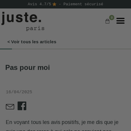
Avis 4.7/5
- Paiement sécurisé
0
< Voir tous les articles
COMMANDER
NOS PRODUITS
Pas pour moi
NOS GAMMES
NOS VALEURS
16/04/2025
KIT
D'ESSAI
AVIS
⭐
En voyant tous les avis positifs, je me dis que je