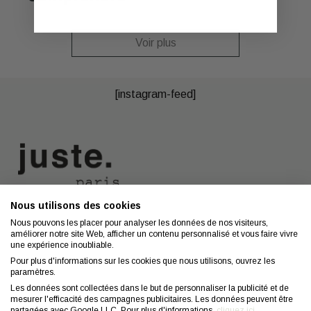
Voir plus
[instagram-feed]
Nous utilisons des cookies
Nous contacter
A propos
Nous pouvons les placer pour analyser les données de nos visiteurs,
améliorer notre site Web, afficher un contenu personnalisé et vous faire vivre
Contact
Mentions légales
une expérience inoubliable.
Coiffeurs
Confidentialité
Pour plus d'informations sur les cookies que nous utilisons, ouvrez les
paramètres.
Conseils
CGV
Les données sont collectées dans le but de personnaliser la publicité et de
mesurer l'efficacité des campagnes publicitaires. Les données peuvent être
FAQ
Droit de retractation
partagées avec Google LLC. Pour plus d'informations,
cliquez ici
.