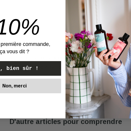
-10%
e première commande,
ça vous dit ?
 cheveux sont beaux le jour J, mais je ne vois pas enco
mangeaisons donc je ne suis pas sûre de racheter.
, bien sûr !
Non, merci
Voir
D'autre articles pour comprendre