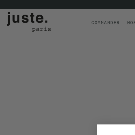
COMMANDER
NO
COMMANDER
NOS PRODUITS
NOS GAMMES
NOS VALEURS
KIT
D'ESSAI
AVIS
⭐