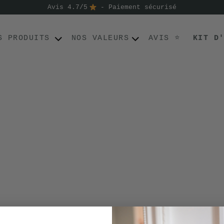
Avis 4.7/5
- Paiement sécurisé
S PRODUITS
NOS VALEURS
AVIS ⭐
KIT D