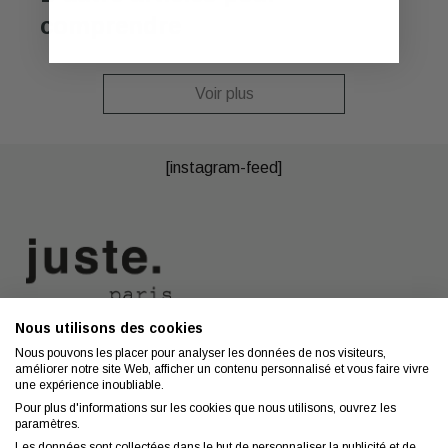
comprendre
Voir plus
[instagram-feed]
Nous utilisons des cookies
Nous contacter
A propos
Nous pouvons les placer pour analyser les données de nos visiteurs,
améliorer notre site Web, afficher un contenu personnalisé et vous faire vivre
Contact
Mentions légales
une expérience inoubliable.
Coiffeurs
Confidentialité
Pour plus d'informations sur les cookies que nous utilisons, ouvrez les
paramètres.
Conseils
CGV
Les données sont collectées dans le but de personnaliser la publicité et de