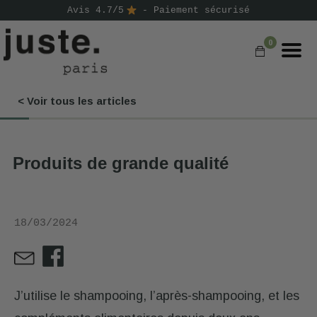
Avis 4.7/5
- Paiement sécurisé
0
< Voir tous les articles
COMMANDER
NOS PRODUITS
Produits de grande qualité
NOS GAMMES
NOS VALEURS
18/03/2024
KIT
D'ESSAI
AVIS
⭐
J’utilise le shampooing, l’après-shampooing, et les