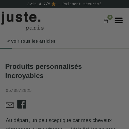
Avis 4.7/5
- Paiement sécurisé
0
< Voir tous les articles
COMMANDER
NOS PRODUITS
Produits personnalisés
NOS GAMMES
incroyables
NOS VALEURS
05/08/2025
KIT
D'ESSAI
AVIS
⭐
Au départ, un peu sceptique car mes cheveux