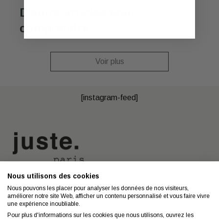
D'autre articles pour
comprendre
Voir plus
[instagram-feed]
Nous utilisons des cookies
Nous contacter
A propos
Nous pouvons les placer pour analyser les données de nos visiteurs,
améliorer notre site Web, afficher un contenu personnalisé et vous faire vivre
Contact
Mentions légales
une expérience inoubliable.
Coiffeurs
Confidentialité
Pour plus d'informations sur les cookies que nous utilisons, ouvrez les