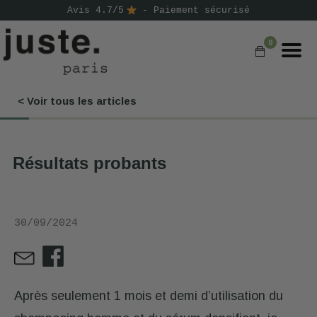
Avis 4.7/5
- Paiement sécurisé
0
< Voir tous les articles
COMMANDER
NOS PRODUITS
Résultats probants
NOS GAMMES
NOS VALEURS
30/09/2024
KIT
D'ESSAI
AVIS
⭐
Après seulement 1 mois et demi d’utilisation du