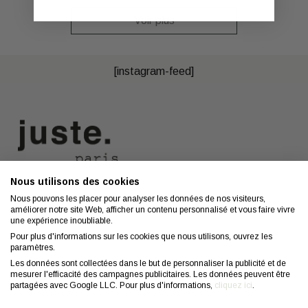
Voir plus
[instagram-feed]
Nous utilisons des cookies
Nous contacter
A propos
Nous pouvons les placer pour analyser les données de nos visiteurs,
améliorer notre site Web, afficher un contenu personnalisé et vous faire vivre
Contact
Mentions légales
une expérience inoubliable.
Coiffeurs
Confidentialité
Pour plus d'informations sur les cookies que nous utilisons, ouvrez les
paramètres.
Conseils
CGV
Les données sont collectées dans le but de personnaliser la publicité et de
mesurer l'efficacité des campagnes publicitaires. Les données peuvent être
FAQ
Droit de retractation
partagées avec Google LLC. Pour plus d'informations,
cliquez ici
.