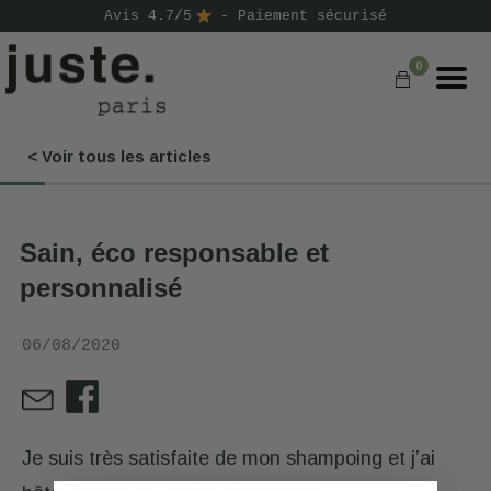
Avis 4.7/5
- Paiement sécurisé
0
< Voir tous les articles
COMMANDER
NOS PRODUITS
Sain, éco responsable et
NOS GAMMES
personnalisé
NOS VALEURS
06/08/2020
KIT
D'ESSAI
AVIS
⭐
Je suis très satisfaite de mon shampoing et j’ai