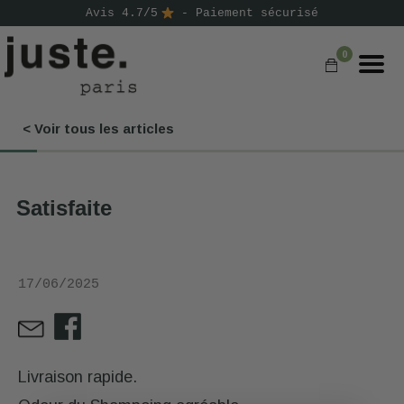
Avis 4.7/5
- Paiement sécurisé
0
< Voir tous les articles
COMMANDER
NOS PRODUITS
Satisfaite
NOS GAMMES
NOS VALEURS
17/06/2025
KIT
D'ESSAI
AVIS
⭐
Livraison rapide.