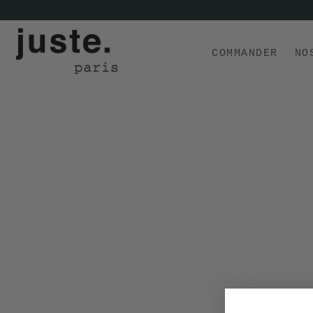
COMMANDER
NO
COMMANDER
NOS PRODUITS
NOS GAMMES
NOS VALEURS
KIT
D'ESSAI
AVIS
⭐