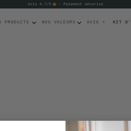
Avis 4.7/5
- Paiement sécurisé
S PRODUITS
NOS VALEURS
AVIS ⭐
KIT D