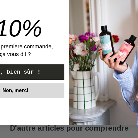
moment
-10%
e première commande,
ça vous dit ?
on un mois, et pour le moment j’en suis très satisfaite. 
rès bien, on a pas forcément besoin d’en mettre beauco
, bien sûr !
Non, merci
Voir
D'autre articles pour comprendre