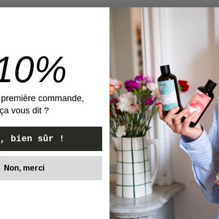
– je recommande !
-10%
viette; j’en ai acheté deux et elles ont amélioré ma rou
e première commande,
ça vous dit ?
 ferment. Rien à voir avec plein d’autres sur le marché.
es sont fabriquées au Portugal je crois.
, bien sûr !
lé agréablement avec du papier du soie.
Non, merci
Voir