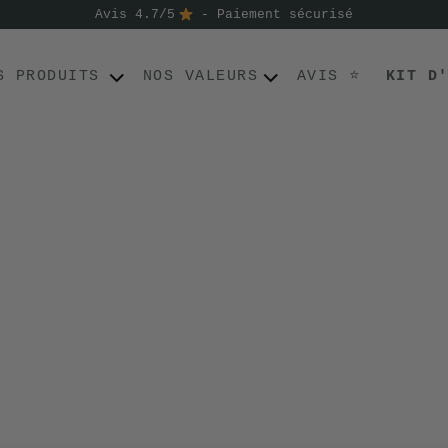
Avis 4.7/5
- Paiement sécurisé
S PRODUITS
NOS VALEURS
AVIS ⭐
KIT D