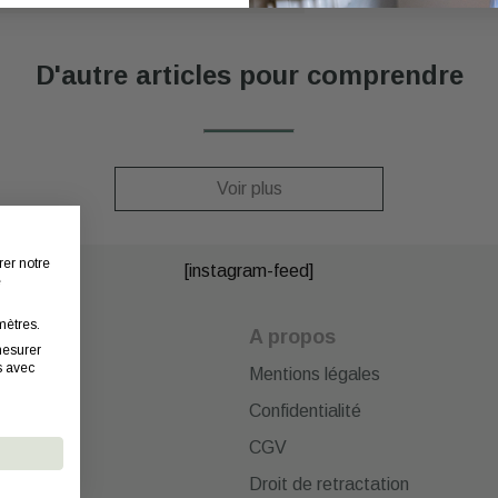
D'autre articles pour comprendre
Voir plus
rer notre
[instagram-feed]
e
mètres.
cter
A propos
mesurer
s avec
Mentions légales
Confidentialité
CGV
Droit de retractation