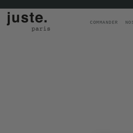
COMMANDER
NO
COMMANDER
NOS PRODUITS
NOS GAMMES
NOS VALEURS
KIT
D'ESSAI
AVIS
⭐