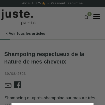
Avis 4.7/5
- Paiement sécurisé
0
< Voir tous les articles
COMMANDER
NOS PRODUITS
Shampoing respectueux de la
NOS GAMMES
nature de mes cheveux
NOS VALEURS
30/08/2023
KIT
D'ESSAI
AVIS
⭐
Shampoing et après-shampoing sur mesure très