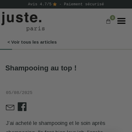
Avis 4.7/5
- Paiement sécurisé
0
< Voir tous les articles
COMMANDER
NOS PRODUITS
Shampooing au top !
NOS GAMMES
NOS VALEURS
05/08/2025
KIT
D'ESSAI
AVIS
⭐
J’ai acheté le shampooing et le soin après