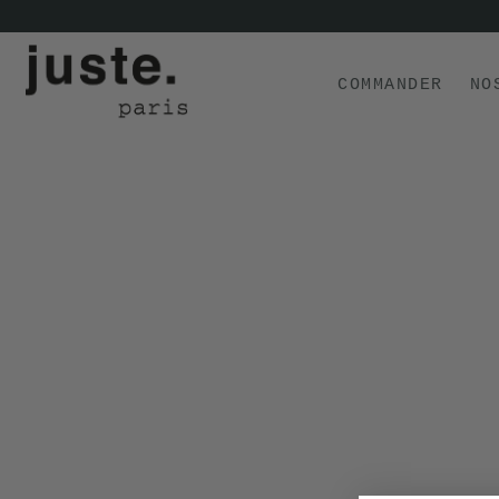
COMMANDER
NO
COMMANDER
NOS PRODUITS
NOS GAMMES
NOS VALEURS
KIT
D'ESSAI
AVIS
⭐