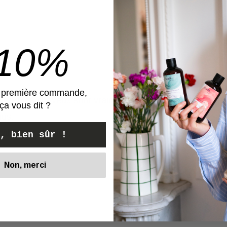
ès shampooing
-10%
e première commande,
ables. Mes cheveux sont vraiment plus doux et plus soupl
ça vous dit ?
nus.
éables et simples.
, bien sûr !
Non, merci
Voir