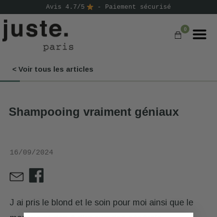
Avis 4.7/5
- Paiement sécurisé
0
< Voir tous les articles
COMMANDER
NOS PRODUITS
Shampooing vraiment géniaux
NOS GAMMES
NOS VALEURS
16/09/2024
KIT
D'ESSAI
AVIS
⭐
J ai pris le blond et le soin pour moi ainsi que le