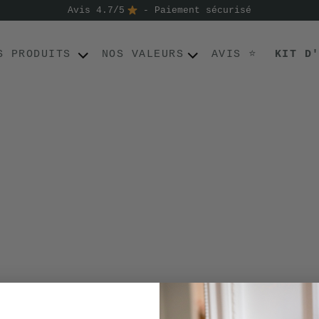
Avis 4.7/5
- Paiement sécurisé
S PRODUITS
NOS VALEURS
AVIS ⭐
KIT D