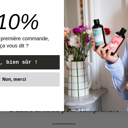
-10%
e première commande,
ça vous dit ?
t…mes cheveux sont devenus soyeux …très bons produits
, bien sûr !
Non, merci
Voir
D'autre articles pour comprendre